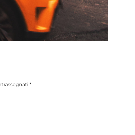
ntrassegnati
*