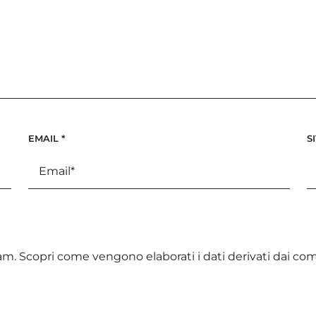
EMAIL
*
S
pam.
Scopri come vengono elaborati i dati derivati dai c