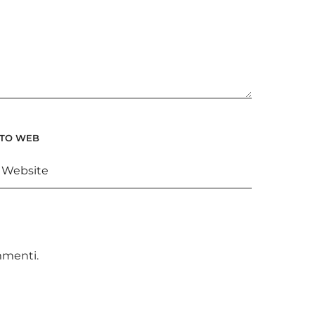
ITO WEB
ommenti
.