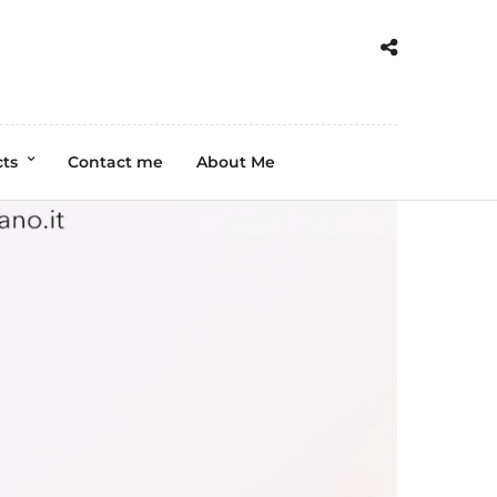
cts
Contact me
About Me