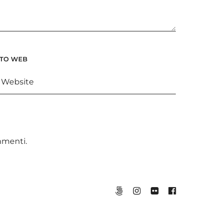
ITO WEB
ommenti
.