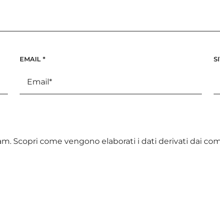
EMAIL
*
S
pam.
Scopri come vengono elaborati i dati derivati dai c