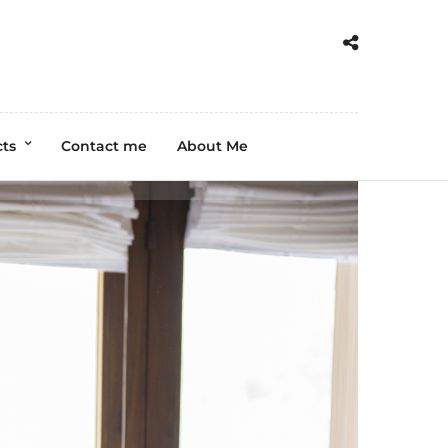
cts
Contact me
About Me