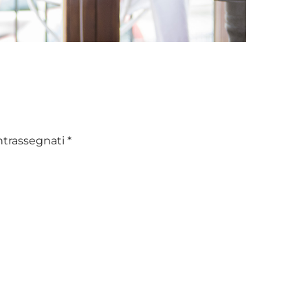
ntrassegnati
*