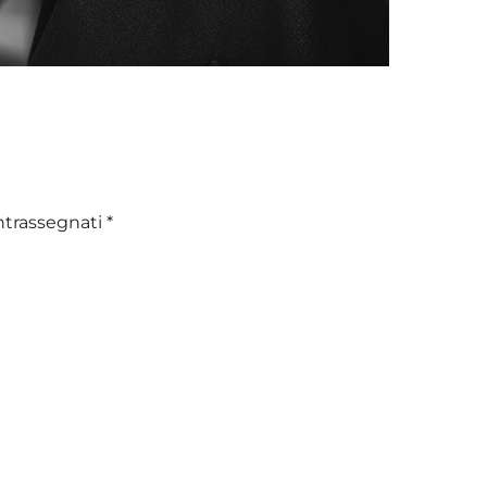
ntrassegnati
*