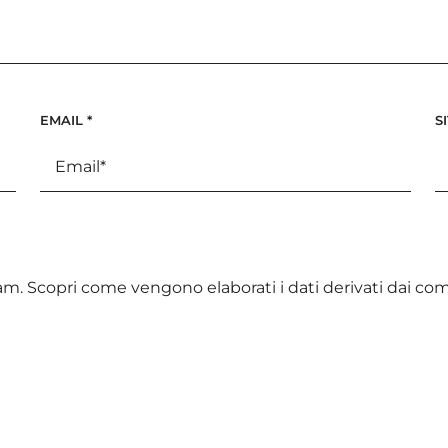
EMAIL
*
S
pam.
Scopri come vengono elaborati i dati derivati dai c