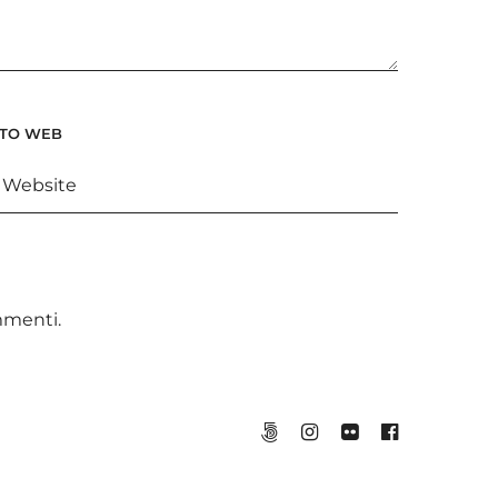
ITO WEB
ommenti
.