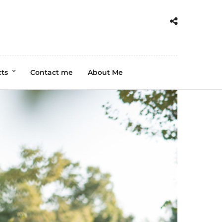
cts
Contact me
About Me