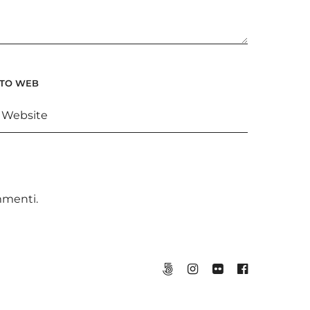
ITO WEB
ommenti
.