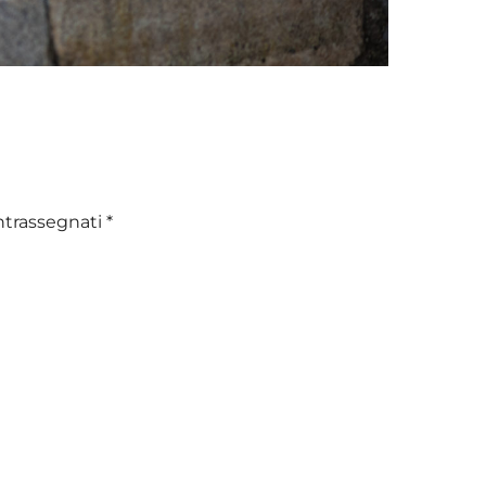
ntrassegnati
*