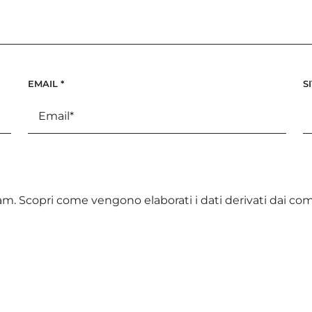
EMAIL
*
S
pam.
Scopri come vengono elaborati i dati derivati dai c